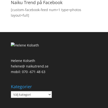
Naiku Trend på Facebook
[custom-facebook-feed num=1 type=photos
layout=full]
Helene Kolseth
helene@ naikutrend.se
mobil: 070 -671 48 63
Kategorier
Kategorier