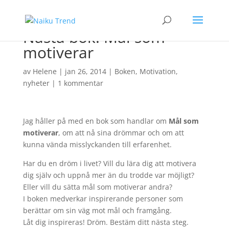
Nästa bok: Mål som
motiverar
av
Helene
|
jan 26, 2014
|
Boken
,
Motivation
,
nyheter
|
1 kommentar
Jag håller på med en bok som handlar om
Mål som
motiverar
, om att nå sina drömmar och om att
kunna vända misslyckanden till erfarenhet.
Har du en dröm i livet? Vill du lära dig att motivera
dig själv och uppnå mer än du trodde var möjligt?
Eller vill du sätta mål som motiverar andra?
I boken medverkar inspirerande personer som
berättar om sin väg mot mål och framgång.
Låt dig inspireras! Dröm. Bestäm ditt nästa steg.