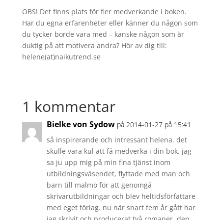
OBS! Det finns plats för fler medverkande i boken.
Har du egna erfarenheter eller känner du någon som
du tycker borde vara med – kanske någon som är
duktig på att motivera andra? Hör av dig till:
helene(at)naikutrend.se
1 kommentar
Bielke von Sydow
på 2014-01-27 på 15:41
så inspirerande och intressant helena. det
skulle vara kul att få medverka i din bok. jag
sa ju upp mig på min fina tjänst inom
utbildningsväsendet, flyttade med man och
barn till malmö för att genomgå
skrivarutbildningar och blev heltidsförfattare
med eget förlag. nu när snart fem år gått har
jag skrivit och producerat två romaner, den